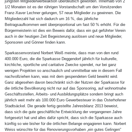
jüngsten Mitgliederwerbeaktion überdeutlich geworden. Innerhalb von 2
1/2 Monaten ist es der rührigen Vorstandschaft um den Vorsitzenden
Franz-Xaver Lechner gelungen, 57 neue Mitglieder zu gewinnen. Die
Mitgliederzahl hat sich dadurch um 16 %, das jährliche
Beitragsaufkommen weit überproportional um fast 50 % erhöht. Für die
Bürgermeisterin ist dies ein Beweis dafür, dass ein gut geführter Verein
auch in der heutigen Zeit Begeisterung auslösen und neue Mitglieder,
Sponsoren und Gönner finden kann.
Sparkassenvorstand Norbert Weiß meinte, dass man von den rund
400.000 Euro, die die Sparkasse Deggendorf jährlich für kulturelle,
kirchliche, sportliche und caritative Zwecke spendet, nur bei ganz
wenigen Projekten so anschaulich und unmittelbar wie in diesem Fall
nachvollziehen kann, was mit dem gespendeten Geld bewirkt wird.
Ganz abgesehen davon beschränkt sich der Nutzen der Sparkasse für
die örtliche Bevölkerung nicht nur auf das Sponsoring, auf wohnortnahe
Geschäftsstellen, Arbeits- und Ausbildungsplätze sondern bringt auch
jährlich weit mehr als 100.000 Euro Gewerbesteuer in das Osterhofener
Stadtsäckel. Die gerade fertig gestellte Jahresbilanz 2013 beweist,
dass sich die gute geschäftliche Entwicklung der vergangenen Jahre
fortgesetzt hat und alles dafür spricht, dass sich die Sparkasse auch
künftig so wie bisher für die örtlichen Belange engagieren kann. Norbert
Weiss wünschte für das Renovierungsvorhaben „ein gutes Gelingen“