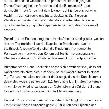
den Malerarbeiten wird auch eine professionelle Reinigung und
Farbauffrischung bei der Madonna und der Bernadette-Statue
durchgeführt. Die Ampel mit dem Ewigen Licht ist bereits bei einer
Fachfirma zur Reinigung und Instandsetzung. Die 4 großen
Wandkerzen werden bei Beginn der Malerarbeiten ebenfalls einer
gründlichen Reinigung unterzogen. Außerdem wird das Glockenseil
erneuert.
Pünktlich zum Palmsonntag müssen alle Arbeiten erledigt sein, weil an
diesem Tag traditionell an der Kapelle die Palmbuschenweihe
stattfindet. Anschließend ziehen die Kinder mit ihren geweihten
Palmzweigen - flankiert von Reitern auf festlich herausgeputzten
Pferden - vorbei am Osterhofener Rossmarkt zur Stadtpfarrkirche.
Bürgermeisterin Liane Sedlmeier zeigte sich erfreut darüber, dass der
Kapellenverein stets darauf bedacht ist, die Kapelle immer in einem
Top-Zustand zu halten und damit dafür sorgt, dass die Kapelle immer
das bleibt, was sie schon über 112 Jahre lang ist: Ein Schmuckstück
innerhalb der Friedhofsanlagen von Osterhofen, ein Ort der Stille und
Einkehr und insbesondere ein Ort der Marienverehrung.
Dass der Kapellenverein mit seinen aktuell 377 Mitgliedern auch in der
Öffentlichkeit hohes Ansehen genießt, ist durch das Ergebnis der